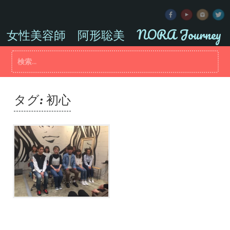
コ
ン
テ
女性美容師 阿形聡美 NORA Journey
ン
ツ
検
へ
索:
ス
キ
ッ
タグ:
初心
プ
春うららかな。入社式。