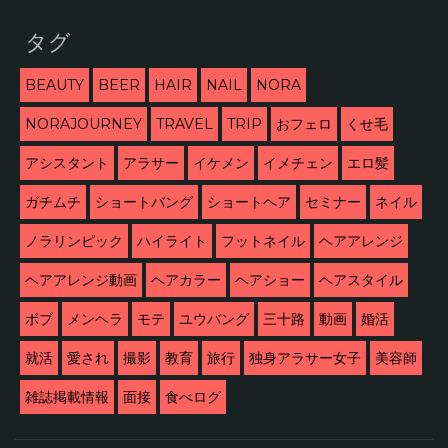
タグ
BEAUTY
BEER
HAIR
NAIL
NORA
NORAJOURNEY
TRAVEL
TRIP
おフェロ
くせ毛
アシスタント
アラサー
イケメン
イメチェン
エロ髪
ガチムチ
ショートバング
ショートヘア
セミナー
ネイル
ノラリンピック
ハイライト
フットネイル
ヘアアレンジ
ヘアアレンジ動画
ヘアカラー
ヘアショー
ヘアスタイル
ボブ
メンヘラ
モテ
ユウバング
三十路
動画
婚活
就活
愛され
撮影
教育
旅行
独身アラサー女子
美容師
雑誌掲載情報
面接
食べログ