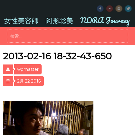
コ
ン
テ
女性美容師 阿形聡美 NORA Journey
ン
ツ
検
へ
索:
ス
キ
ッ
2013-02-16 18-32-43-650
プ
wpmaster
2月 22 2016