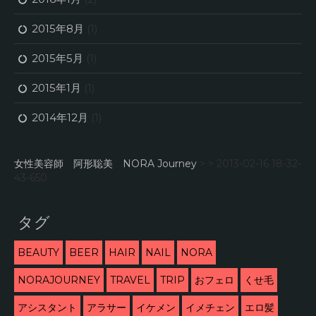
2015年8月
(1)
2015年5月
(1)
2015年1月
(1)
2014年12月
(1)
女性美容師 阿形聡美 NORA Journey
> >
2013-02-16 18-32-
43-650
タグ
BEAUTY
BEER
HAIR
NAIL
NORA
NORAJOURNEY
TRAVEL
TRIP
おフェロ
くせ毛
アシスタント
アラサー
イケメン
イメチェン
エロ髪