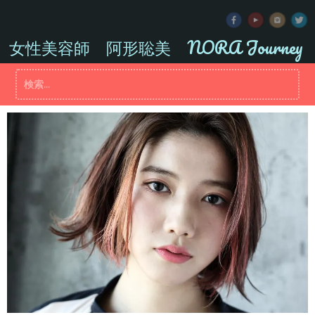
コ
ン
テ
女性美容師 阿形聡美 NORA Journey
ン
ツ
検
へ
索:
ス
キ
ッ
プ