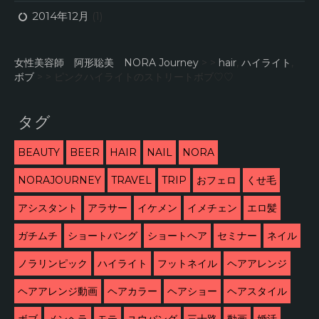
2014年12月
(1)
女性美容師 阿形聡美 NORA Journey
> >
hair
,
ハイライト
,
ボブ
> >
ピンクハイライトのストリートボブ♡♡
タグ
BEAUTY
BEER
HAIR
NAIL
NORA
NORAJOURNEY
TRAVEL
TRIP
おフェロ
くせ毛
アシスタント
アラサー
イケメン
イメチェン
エロ髪
ガチムチ
ショートバング
ショートヘア
セミナー
ネイル
ノラリンピック
ハイライト
フットネイル
ヘアアレンジ
ヘアアレンジ動画
ヘアカラー
ヘアショー
ヘアスタイル