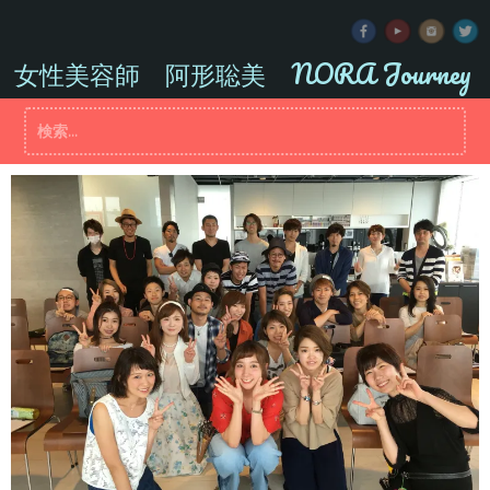
コ
ン
テ
女性美容師 阿形聡美 NORA Journey
ン
ツ
検
へ
索:
ス
キ
ッ
プ