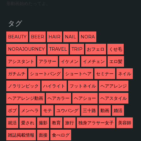
形動画始めたってよ。
タグ
BEAUTY
BEER
HAIR
NAIL
NORA
NORAJOURNEY
TRAVEL
TRIP
おフェロ
くせ毛
アシスタント
アラサー
イケメン
イメチェン
エロ髪
ガチムチ
ショートバング
ショートヘア
セミナー
ネイル
ノラリンピック
ハイライト
フットネイル
ヘアアレンジ
ヘアアレンジ動画
ヘアカラー
ヘアショー
ヘアスタイル
ボブ
メンヘラ
モテ
ユウバング
三十路
動画
婚活
就活
愛され
撮影
教育
旅行
独身アラサー女子
美容師
雑誌掲載情報
面接
食べログ