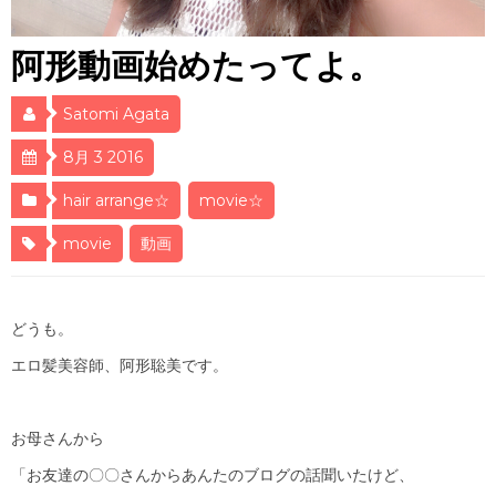
阿形動画始めたってよ。
Satomi Agata
8月 3 2016
hair arrange☆
movie☆
movie
動画
どうも。
エロ髪美容師、阿形聡美です。
お母さんから
「お友達の〇〇さんからあんたのブログの話聞いたけど、