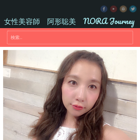
コ
ン
テ
女性美容師 阿形聡美 NORA Journey
ン
ツ
検
へ
索:
ス
キ
ッ
プ