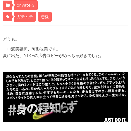
private☆
ガチムチ
恋愛
どうも。
エロ髪美容師、阿形聡美です。
夏に出た、NIKEの広告コピーがめっちゃ好きでした。