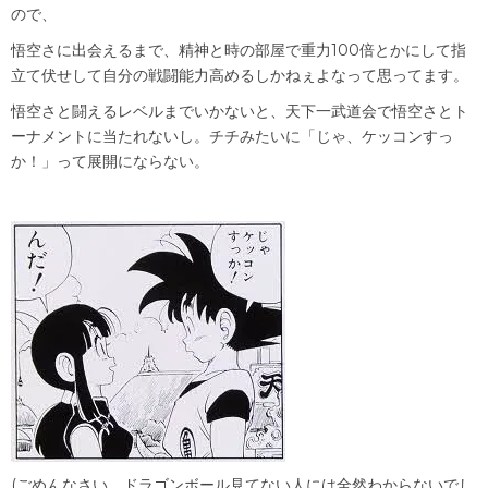
ので、
悟空さに出会えるまで、精神と時の部屋で重力100倍とかにして指
立て伏せして自分の戦闘能力高めるしかねぇよなって思ってます。
悟空さと闘えるレベルまでいかないと、天下一武道会で悟空さとト
ーナメントに当たれないし。チチみたいに「じゃ、ケッコンすっ
か！」って展開にならない。
(ごめんなさい、ドラゴンボール見てない人には全然わからないでし