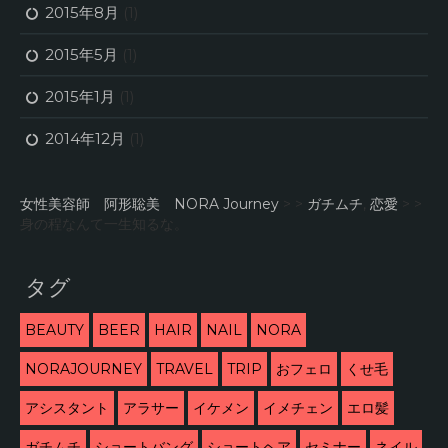
2015年8月
(1)
2015年5月
(1)
2015年1月
(1)
2014年12月
(1)
女性美容師 阿形聡美 NORA Journey
> >
ガチムチ
,
恋愛
> >
身の程なんて一生知るな。
タグ
BEAUTY
BEER
HAIR
NAIL
NORA
NORAJOURNEY
TRAVEL
TRIP
おフェロ
くせ毛
アシスタント
アラサー
イケメン
イメチェン
エロ髪
ガチムチ
ショートバング
ショートヘア
セミナー
ネイル