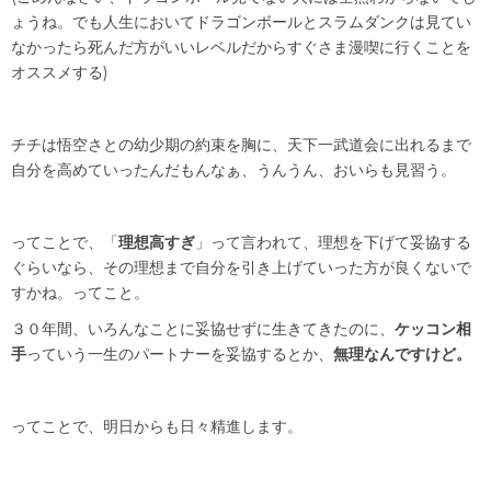
ょうね。でも人生においてドラゴンボールとスラムダンクは見てい
なかったら死んだ方がいいレベルだからすぐさま漫喫に行くことを
オススメする)
チチは悟空さとの幼少期の約束を胸に、天下一武道会に出れるまで
自分を高めていったんだもんなぁ、うんうん、おいらも見習う。
ってことで、「
理想高すぎ
」って言われて、理想を下げて妥協する
ぐらいなら、その理想まで自分を引き上げていった方が良くないで
すかね。ってこと。
３０年間、いろんなことに妥協せずに生きてきたのに、
ケッコン相
手
っていう一生のパートナーを妥協するとか、
無理なんですけど。
ってことで、明日からも日々精進します。