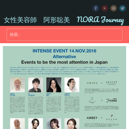
コ
ン
テ
女性美容師 阿形聡美 NORA Journey
ン
ツ
検
へ
索:
ス
キ
ッ
プ