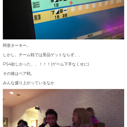
阿形ターキー。
しかし、チーム戦では景品ゲットならず、、
PS4欲しかった、、！！！(ゲーム下手なくせに)
その後はペア戦。
みんな盛り上がっているなか