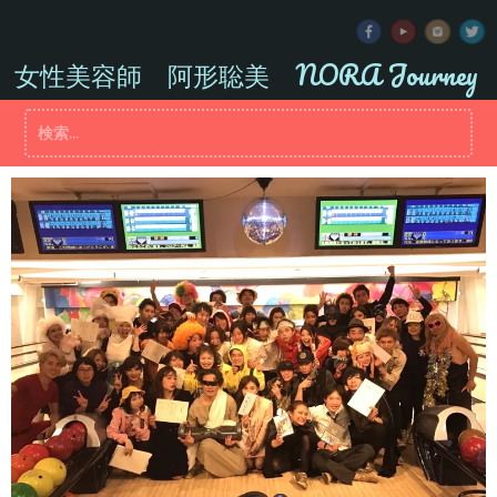
コ
ン
テ
女性美容師 阿形聡美 NORA Journey
ン
ツ
検
へ
索:
ス
キ
ッ
プ