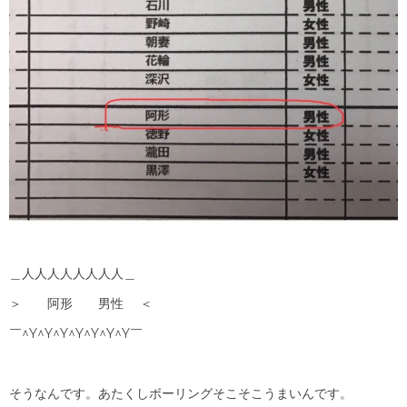
＿人人人人人人人人＿
＞ 阿形 男性 ＜
￣^Y^Y^Y^Y^Y^Y^Y￣
そうなんです。あたくしボーリングそこそこうまいんです。