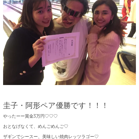
圭子・阿形ペア優勝です！！！
やったーー賞金3万円♡♡♡
おとなげなくて、めんごめんご♡
ザギンでシースー、美味しい焼肉レッツラゴー♡