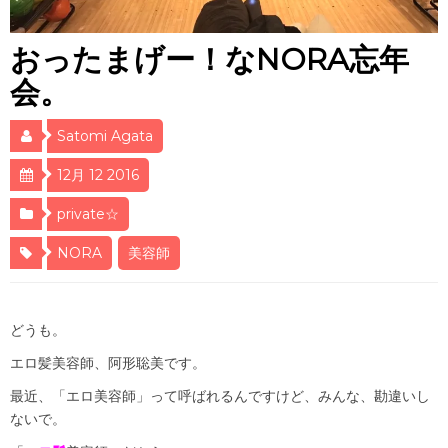
おったまげー！なNORA忘年
会。
Satomi Agata
12月 12 2016
private☆
NORA
美容師
どうも。
エロ髪美容師、阿形聡美です。
最近、「エロ美容師」って呼ばれるんですけど、みんな、勘違いし
ないで。