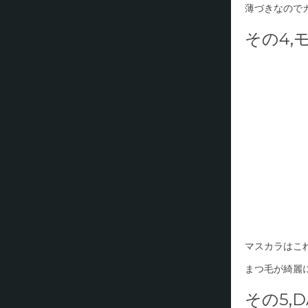
薄づきなので
その4,
マスカラはこ
まつ毛が綺麗
その5,