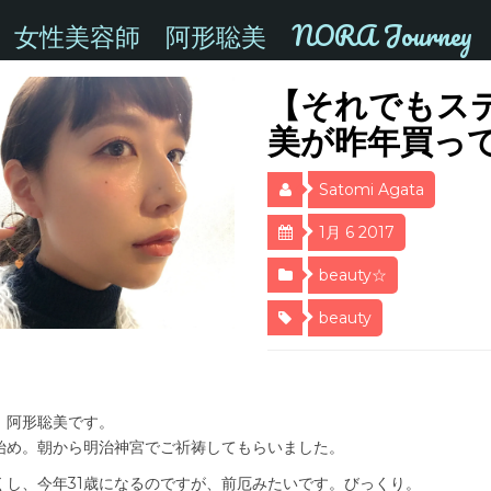
女性美容師 阿形聡美 NORA Journey
【それでもス
美が昨年買っ
Satomi Agata
1月 6 2017
beauty☆
beauty
、阿形聡美です。
始め。朝から明治神宮でご祈祷してもらいました。
くし、今年31歳になるのですが、前厄みたいです。びっくり。