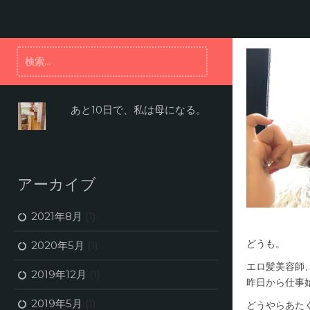
コ
ン
テ
ン
検
ツ
索:
へ
ス
キ
あと10日で、私は母になる。
ッ
プ
アーカイブ
2021年8月
(1)
どうも。
2020年5月
(1)
エロ髪美容師
2019年12月
(1)
昨日から仕事
2019年5月
(1)
どうやらあた