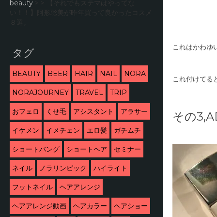
beauty
> >
【それでもステマはやってな
い！！】阿形聡美が昨年買って良かったコスメ
８選。
タグ
これはかわゆ
BEAUTY
BEER
HAIR
NAIL
NORA
これ付けてる
NORAJOURNEY
TRAVEL
TRIP
おフェロ
くせ毛
アシスタント
アラサー
その3,
イケメン
イメチェン
エロ髪
ガチムチ
ショートバング
ショートヘア
セミナー
ネイル
ノラリンピック
ハイライト
フットネイル
ヘアアレンジ
ヘアアレンジ動画
ヘアカラー
ヘアショー