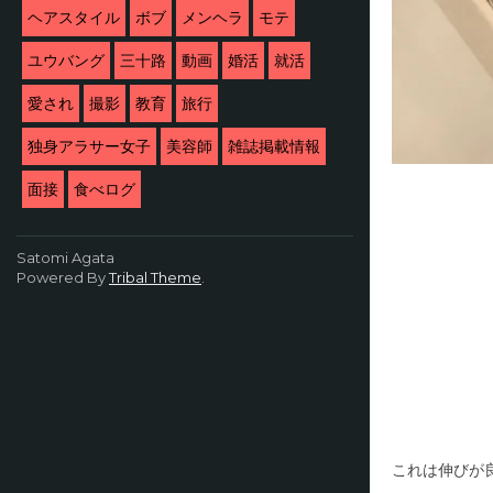
ヘアスタイル
ボブ
メンヘラ
モテ
ユウバング
三十路
動画
婚活
就活
愛され
撮影
教育
旅行
独身アラサー女子
美容師
雑誌掲載情報
面接
食べログ
Satomi Agata
Powered By
Tribal Theme
.
これは伸びが