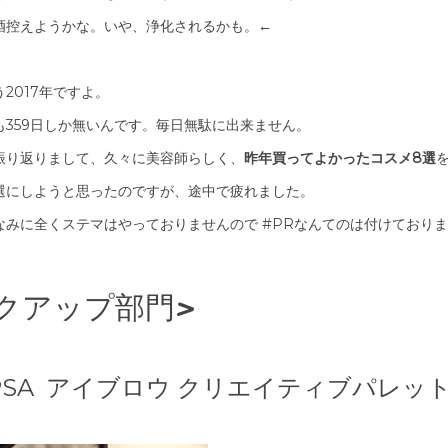
酒控えようかな。いや、浄化されるかも。←
2017年ですよ。
も359日しか無いんです。毎日無駄に出来ません。
振り返りまして、久々に美容師らしく、
昨年買ってよかったコスメ8選
選にしようと思ったのですが、途中で疲れました。
なみに全くステマはやっておりませんので #PRなんてのは付けており
クアップ部門>
 IPSA アイブロウ クリエイティブパレッ