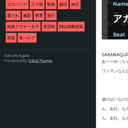
ユウバング
三十路
動画
婚活
就活
愛され
撮影
教育
旅行
独身アラサー女子
美容師
雑誌掲載情報
面接
食べログ
SAKANAQUR
Satomi Agata
Powered By
Tribal Theme
.
あーーめっち
ワンマンなん
歳のせいなの
ん、あれ。な
ん、あれ。な