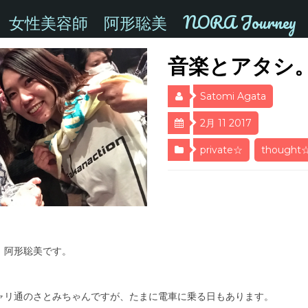
女性美容師 阿形聡美 NORA Journey
音楽とアタシ
Satomi Agata
2月 11 2017
private☆
thought
、阿形聡美です。
ャリ通のさとみちゃんですが、たまに電車に乗る日もあります。