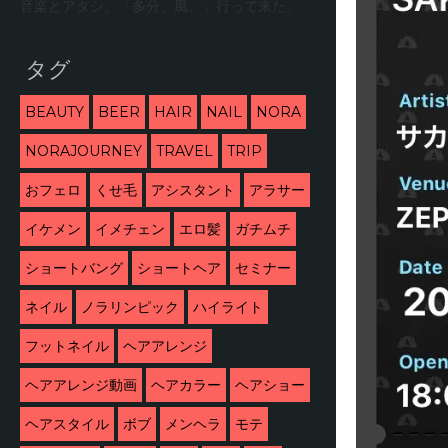
音楽とアタシ。「多分、風。」行って来た。
タグ
BEAUTY
BEER
HAIR
NAIL
NORA
NORAJOURNEY
TRAVEL
TRIP
おフェロ
くせ毛
アシスタント
アラサー
イケメン
イメチェン
エロ髪
ガチムチ
ショートバング
ショートヘア
セミナー
ネイル
ノラリンピック
ハイライト
フットネイル
ヘアアレンジ
ヘアアレンジ動画
ヘアカラー
ヘアショー
ヘアスタイル
ボブ
メンヘラ
モテ