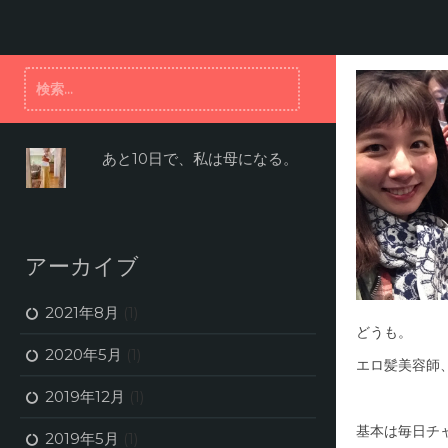
コ
ン
テ
ン
検
ツ
索:
へ
ス
キ
あと10日で、私は母になる。
ッ
プ
アーカイブ
2021年8月
(1)
どうも。
2020年5月
(1)
エロ髪美容師
2019年12月
(1)
基本は毎日チ
2019年5月
(1)