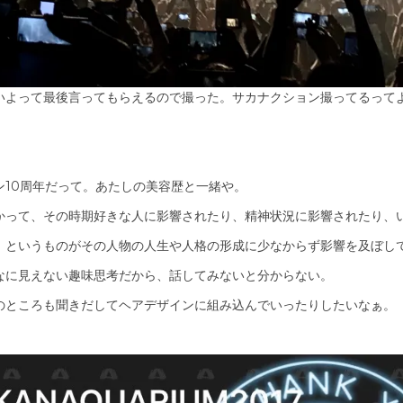
いよって最後言ってもらえるので撮った。サカナクション撮ってるって
ン10周年だって。あたしの美容歴と一緒や。
かって、その時期好きな人に影響されたり、精神状況に影響されたり、
」というものがその人物の人生や人格の形成に少なからず影響を及ぼし
なに見えない趣味思考だから、話してみないと分からない。
のところも聞きだしてヘアデザインに組み込んでいったりしたいなぁ。