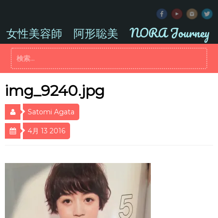
コ
ン
テ
女性美容師 阿形聡美 NORA Journey
ン
ツ
検
へ
索:
ス
キ
ッ
img_9240.jpg
プ
Satomi Agata
4月 13 2016