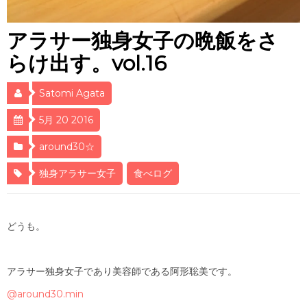
アラサー独身女子の晩飯をさ
らけ出す。vol.16
Satomi Agata
5月 20 2016
around30☆
独身アラサー女子
食べログ
どうも。
アラサー独身女子であり美容師である阿形聡美です。
@around30.min