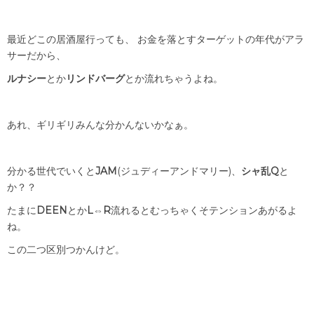
最近どこの居酒屋行っても、 お金を落とすターゲットの年代がアラ
サーだから、
ルナシー
とか
リンドバーグ
とか流れちゃうよね。
あれ、ギリギリみんな分かんないかなぁ。
分かる世代でいくと
JAM
(ジュディーアンドマリー)、
シャ乱Q
と
か？？
たまに
DEEN
とか
L⇔R
流れるとむっちゃくそテンションあがるよ
ね。
この二つ区別つかんけど。