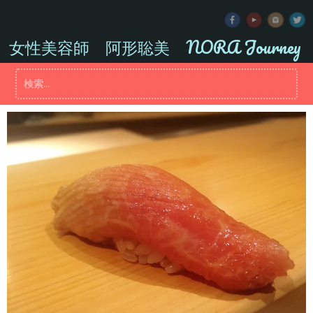
コ
ン
テ
女性美容師 阿形聡美 NORA Journey
ン
ツ
検
へ
索:
ス
キ
ッ
プ