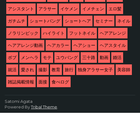
アシスタント
アラサー
イケメン
イメチェン
エロ髪
ガチムチ
ショートバング
ショートヘア
セミナー
ネイル
ノラリンピック
ハイライト
フットネイル
ヘアアレンジ
ヘアアレンジ動画
ヘアカラー
ヘアショー
ヘアスタイル
ボブ
メンヘラ
モテ
ユウバング
三十路
動画
婚活
就活
愛され
撮影
教育
旅行
独身アラサー女子
美容師
雑誌掲載情報
面接
食べログ
Satomi Agata
Powered By
Tribal Theme
.