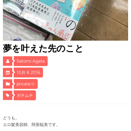
夢を叶えた先のこと
Satomi Agata
10月 8 2016
private☆
ガチムチ
どうも。
エロ髪美容師、阿形聡美です。