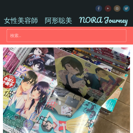
コ
ン
テ
女性美容師 阿形聡美 NORA Journey
ン
ツ
検
へ
索:
ス
キ
ッ
プ