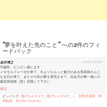
“
夢を叶えた先のこと
” への2件のフィ
ードバック
金井博之
2016年10月10日
可能性、ビンビン感じます
メタモルフォーゼが来て、今よりももっと魅力のある美容師さんに
なる日が来て、またその先の夢を実現させて、自走式の唯一無にの
最恐美容師［笑］目指して下さい
返信
ピンバック:
逃げちゃダメだ…逃げちゃダメだ… | 女性美容師 阿
形聡美 NORA Journey