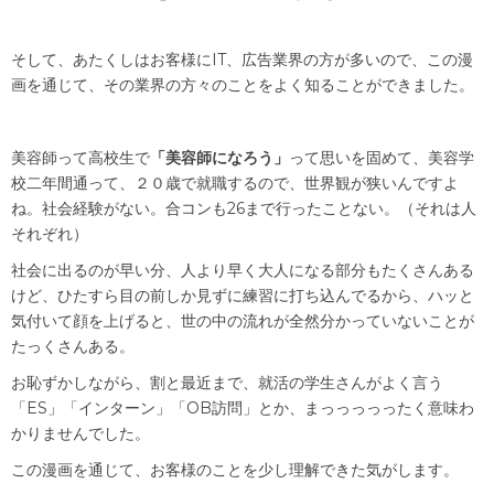
そして、あたくしはお客様にIT、広告業界の方が多いので、この漫
画を通じて、その業界の方々のことをよく知ることができました。
美容師って高校生で
「美容師になろう」
って思いを固めて、美容学
校二年間通って、２０歳で就職するので、世界観が狭いんですよ
ね。社会経験がない。合コンも26まで行ったことない。（それは人
それぞれ）
社会に出るのが早い分、人より早く大人になる部分もたくさんある
けど、ひたすら目の前しか見ずに練習に打ち込んでるから、ハッと
気付いて顔を上げると、世の中の流れが全然分かっていないことが
たっくさんある。
お恥ずかしながら、割と最近まで、就活の学生さんがよく言う
「ES」「インターン」「OB訪問」とか、まっっっっったく意味わ
かりませんでした。
この漫画を通じて、お客様のことを少し理解できた気がします。