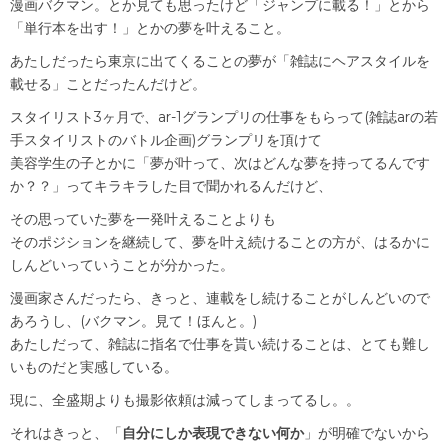
漫画バクマン。とか見ても思ったけど「ジャンプに載る！」とから
「単行本を出す！」とかの夢を叶えること。
あたしだったら東京に出てくることの夢が「雑誌にヘアスタイルを
載せる」ことだったんだけど。
スタイリスト3ヶ月で、ar-1グランプリの仕事をもらって(雑誌arの若
手スタイリストのバトル企画)グランプリを頂けて
美容学生の子とかに「夢が叶って、次はどんな夢を持ってるんです
か？？」ってキラキラした目で聞かれるんだけど、
その思っていた夢を一発叶えることよりも
そのポジションを継続して、夢を叶え続けることの方が、はるかに
しんどいっていうことが分かった。
漫画家さんだったら、きっと、連載をし続けることがしんどいので
あろうし、(バクマン。見て！ほんと。)
あたしだって、雑誌に指名で仕事を貰い続けることは、とても難し
いものだと実感している。
現に、全盛期よりも撮影依頼は減ってしまってるし。。
それはきっと、「
自分にしか表現できない何か
」が明確でないから