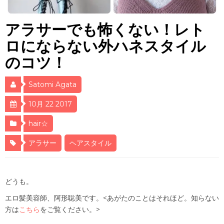
アラサーでも怖くない！レト
ロにならない外ハネスタイル
のコツ！
Satomi Agata
10月 22 2017
hair☆
アラサー
ヘアスタイル
どうも。
エロ髪美容師、阿形聡美です。<あがたのことはそれほど。知らない
方は
こちら
をご覧ください。>