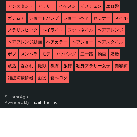
アシスタント
アラサー
イケメン
イメチェン
エロ髪
ガチムチ
ショートバング
ショートヘア
セミナー
ネイル
ノラリンピック
ハイライト
フットネイル
ヘアアレンジ
ヘアアレンジ動画
ヘアカラー
ヘアショー
ヘアスタイル
ボブ
メンヘラ
モテ
ユウバング
三十路
動画
婚活
就活
愛され
撮影
教育
旅行
独身アラサー女子
美容師
雑誌掲載情報
面接
食べログ
Satomi Agata
Powered By
Tribal Theme
.