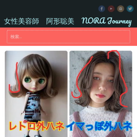
コ
ン
テ
女性美容師 阿形聡美 NORA Journey
ン
ツ
検
へ
索:
ス
キ
ッ
プ