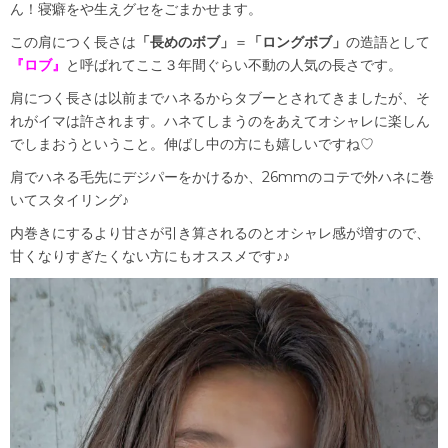
ん！寝癖をや生えグセをごまかせます。
この肩につく長さは
「長めのボブ」
＝
「ロングボブ」
の造語として
『ロブ』
と呼ばれてここ３年間ぐらい不動の人気の長さです。
肩につく長さは以前までハネるからタブーとされてきましたが、そ
れがイマは許されます。ハネてしまうのをあえてオシャレに楽しん
でしまおうということ。伸ばし中の方にも嬉しいですね♡
肩でハネる毛先にデジパーをかけるか、26mmのコテで外ハネに巻
いてスタイリング♪
内巻きにするより甘さが引き算されるのとオシャレ感が増すので、
甘くなりすぎたくない方にもオススメです♪♪