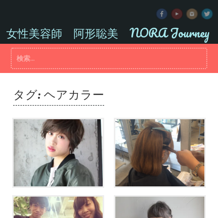
コ
ン
テ
女性美容師 阿形聡美 NORA Journey
ン
ツ
検
へ
索:
ス
キ
ッ
タグ:
ヘアカラー
プ
【溢れ出る透明感！】アプ
ハイライトをたっぷり効か
リエカラーで外国人風
せた外国人風ボブ♡
に！！