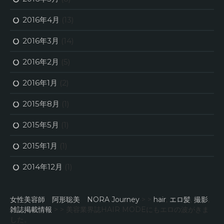
2016年4月
(13)
2016年3月
(14)
2016年2月
(5)
2016年1月
(2)
2015年8月
(1)
2015年5月
(1)
2015年1月
(1)
2014年12月
(1)
女性美容師 阿形聡美 NORA Journey
> >
hair
,
エロ髪
,
撮影
,
雑誌掲載情報
> >
美容業界誌HAIR MODEにもエロの波がきま
した。