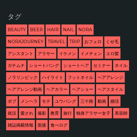
タグ
BEAUTY
BEER
HAIR
NAIL
NORA
NORAJOURNEY
TRAVEL
TRIP
おフェロ
くせ毛
アシスタント
アラサー
イケメン
イメチェン
エロ髪
ガチムチ
ショートバング
ショートヘア
セミナー
ネイル
ノラリンピック
ハイライト
フットネイル
ヘアアレンジ
ヘアアレンジ動画
ヘアカラー
ヘアショー
ヘアスタイル
ボブ
メンヘラ
モテ
ユウバング
三十路
動画
婚活
就活
愛され
撮影
教育
旅行
独身アラサー女子
美容師
雑誌掲載情報
面接
食べログ