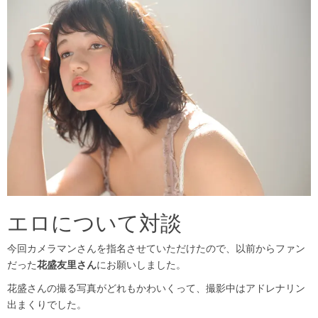
エロについて対談
今回カメラマンさんを指名させていただけたので、以前からファン
だった
花盛友里さん
にお願いしました。
花盛さんの撮る写真がどれもかわいくって、撮影中はアドレナリン
出まくりでした。