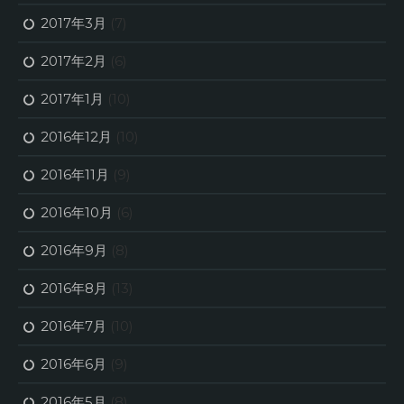
2017年3月
(7)
2017年2月
(6)
2017年1月
(10)
2016年12月
(10)
2016年11月
(9)
2016年10月
(6)
2016年9月
(8)
2016年8月
(13)
2016年7月
(10)
2016年6月
(9)
2016年5月
(8)