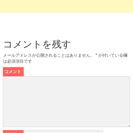
コメントを残す
メールアドレスが公開されることはありません。
*
が付いている欄
は必須項目です
コメント