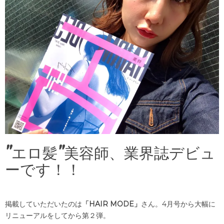
”エロ髪”美容師、業界誌デビュ
ーです！！
掲載していただいたのは
「HAIR MODE」
さん。4月号から大幅に
リニューアルをしてから第２弾。