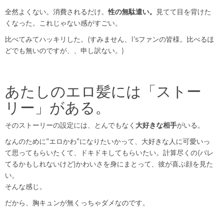
全然よくない。消費されるだけ。
性の無駄遣い。
見てて目を背けた
くなった。これじゃない感がすごい。
比べてみてハッキリした。(すみません、I’sファンの皆様。比べるほ
どでも無いのですが、、申し訳ない。)
あたしのエロ髪には「ストー
リー」がある。
そのストーリーの設定には、とんでもなく
大好きな相手
がいる。
なんのために”エロかわ”になりたいかって、大好きな人に可愛いっ
て思ってもらいたくて、ドキドキしてもらいたい。計算尽くの(バレ
てるかもしれないけど)かわいさを身にまとって、彼が喜ぶ顔を見た
い。
そんな感じ。
だから、胸キュンが無くっちゃダメなのです。