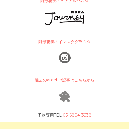
阿形聡美のヘアアルバム☆
阿形聡美のインスタグラム☆
過去のameblo記事はこちらから
予約専用TEL
03-6804-3938