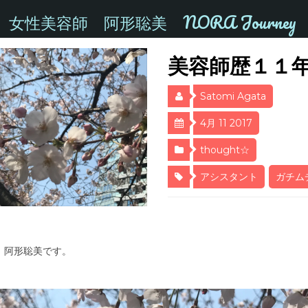
女性美容師 阿形聡美 NORA Journey
美容師歴１１
Satomi Agata
4月 11 2017
thought☆
アシスタント
ガチム
、阿形聡美です。