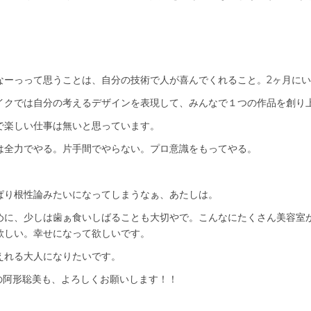
。
なーっって思うことは、自分の技術で人が喜んでくれること。2ヶ月に
イクでは自分の考えるデザインを表現して、みんなで１つの作品を創り
で楽しい仕事は無いと思っています。
は全力でやる。片手間でやらない。プロ意識をもってやる。
ぱり根性論みたいになってしまうなぁ、あたしは。
めに、少しは歯ぁ食いしばることも大切やで。こんなにたくさん美容室が
欲しい。幸せになって欲しいです。
えれる大人になりたいです。
目の阿形聡美も、よろしくお願いします！！