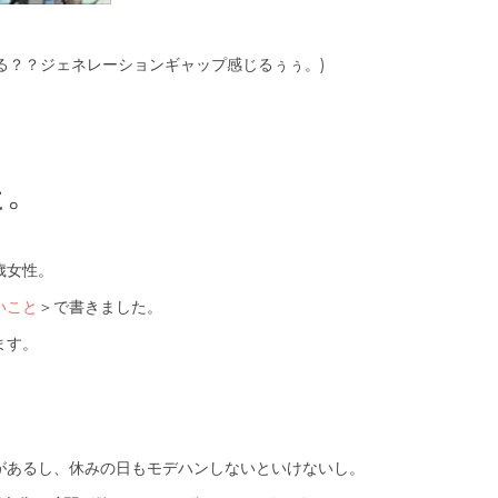
知ってる？？ジェネレーションギャップ感じるぅぅ。)
た。
歳女性。
いこと
＞で書きました。
ます。
があるし、休みの日もモデハンしないといけないし。