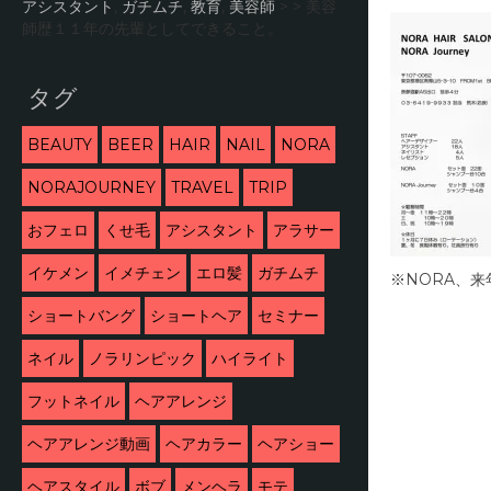
アシスタント
,
ガチムチ
,
教育
,
美容師
> >
美容
師歴１１年の先輩としてできること。
タグ
BEAUTY
BEER
HAIR
NAIL
NORA
NORAJOURNEY
TRAVEL
TRIP
おフェロ
くせ毛
アシスタント
アラサー
イケメン
イメチェン
エロ髪
ガチムチ
※NORA、
ショートバング
ショートヘア
セミナー
ネイル
ノラリンピック
ハイライト
フットネイル
ヘアアレンジ
ヘアアレンジ動画
ヘアカラー
ヘアショー
ヘアスタイル
ボブ
メンヘラ
モテ