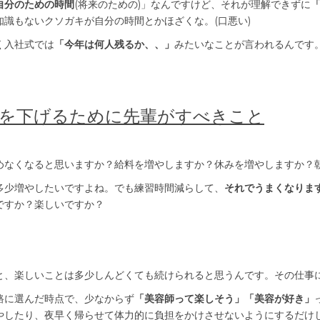
自分のための時間
(将来のための)」なんですけど、それが理解できずに
知識もないクソガキが自分の時間とかほざくな。(口悪い)
く入社式では
「今年は何人残るか、、」
みたいなことが言われるんです
職率を下げるために先輩がすべきこと
めなくなると思いますか？給料を増やしますか？休みを増やしますか？
多少増やしたいですよね。でも練習時間減らして、
それでうまくなりま
ですか？楽しいですか？
と、楽しいことは多少しんどくても続けられると思うんです。その仕事
路に選んだ時点で、少なからず
「美容師って楽しそう」「美容が好き」
やしたり、夜早く帰らせて体力的に負担をかけさせないようにするだけ