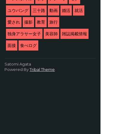
ユウバング
三十路
動画
婚活
就活
愛され
撮影
教育
旅行
独身アラサー女子
美容師
雑誌掲載情報
面接
食べログ
Satomi Agata
Powered By
Tribal Theme
.