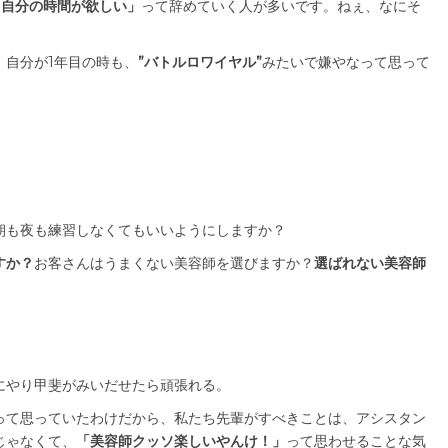
「自分の時間が欲しい」
って辞めていく人が多いです。ねぇ、なにそ
。自分が1年目の時も、
”バトルロワイヤル”
みたいで嫌やなって思って
朝も夜も練習しなくてもいいようにしますか？
すか？
お客さんはうまくない美容師を選びますか？
選ばれない美容師
にやり甲斐がみいだせたら頑張れる。
って思っていたわけだから、私たち先輩がすべきことは、アシスタン
じゃなくて、
「美容師クッソ楽しいやんけ！」
って思わせることな気