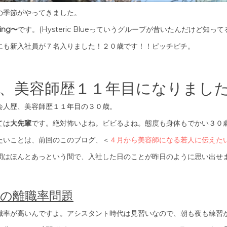
の季節がやってきました。
ing〜
です。(Hysteric Blueっていうグループが昔いたんだけど
にも新入社員が７名入りました！２０歳です！！ピッチピチ。
、美容師歴１１年目になりまし
会人歴、美容師歴１１年目の３０歳。
ては
大先輩
です。絶対怖いよね。ビビるよね。態度も身体もでかい３０
たいことは、前回のこのブログ、＜
４月から美容師になる若人に伝えた
間はほんとあっという間で、入社した日のことが昨日のように思い出せ
師の離職率問題
職率が高いんですよ。アシスタント時代は見習いなので、朝も夜も練習