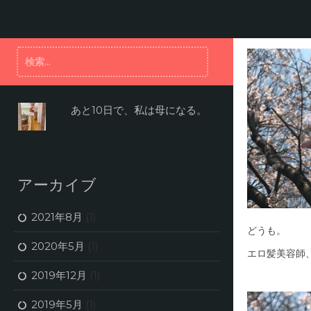
コ
ン
テ
ン
検
ツ
索:
へ
ス
キ
あと10日で、私は母になる。
ッ
プ
アーカイブ
2021年8月
(1)
どうも。
2020年5月
(1)
エロ髪美容師
2019年12月
(1)
2019年5月
(1)