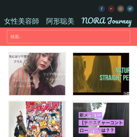
コ
ン
テ
女性美容師 阿形聡美 NORA Journey
ン
ツ
検
へ
索:
ス
キ
ッ
プ
ガチムチ美容師が秋田で
梅雨対策！！クセ毛美容師
『エロ髪セミナー』やって
の提案する、自然なストパ
きた！
ーとは！！
アラサーにはドンピシ
新メニュー！！【テクスチ
ャ！！「週刊少年ジャンプ
ャーコントロールトリート
展vol.2」
メント】とは？？