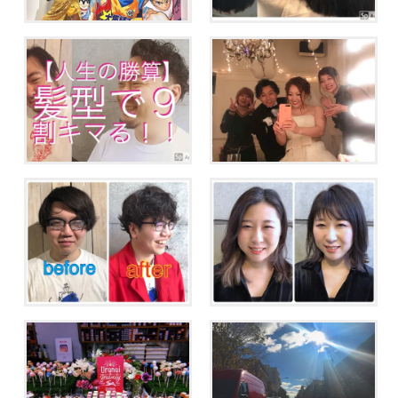
【人生の勝算】髪型で９割
拝啓アシスタントの皆さま
キマる！！起業するよりま
へ。美容師を辞めたくなっ
ず美容室に！
た時に読んでほしいお話。
ぽっちゃり系男子がエロ髪
「あたしは前髪似合わな
でモテるには。
い」そのトラウマを払拭し
ます！！
【占いフェス☆スピンオフ
3.11 美容師としてなにをすべ
イベント☆】2018年開運メ
きか考えた。
イク解説！