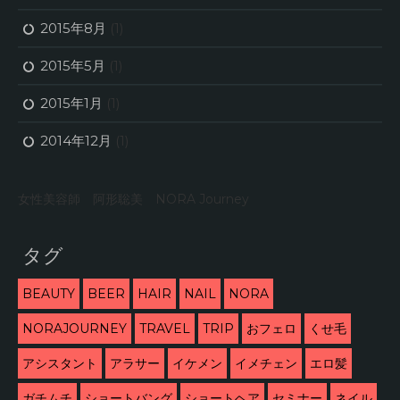
2015年8月
(1)
2015年5月
(1)
2015年1月
(1)
2014年12月
(1)
女性美容師 阿形聡美 NORA Journey
タグ
BEAUTY
BEER
HAIR
NAIL
NORA
NORAJOURNEY
TRAVEL
TRIP
おフェロ
くせ毛
アシスタント
アラサー
イケメン
イメチェン
エロ髪
ガチムチ
ショートバング
ショートヘア
セミナー
ネイル