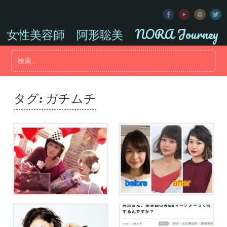
コ
ン
テ
女性美容師 阿形聡美 NORA Journey
ン
ツ
検
へ
索:
ス
キ
ッ
タグ:
ガチムチ
プ
５年前の今日。スタイリス
中野製薬セミナーin仙台
ト阿形聡美爆誕。