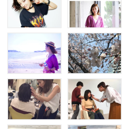
売れるものと表現したいも
【リクエストQJ掲載】コン
のの狭間で。
プレックスの塊がマーケ担
当になりました。
浮気相手でもいいかなぁっ
美容師歴１１年の先輩とし
て思った日。
てできること。
4月から美容師になる若人に
自分の価値について考え
伝えたいこと。
る。