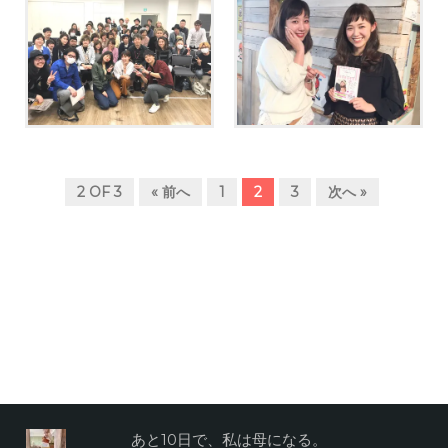
【暇ならば、埋めてみせよ
今日はエロくないさとみの
う予約表】GAMOつくばで
エモい話。
SNS集客セミナーをしまし
た！
2 OF 3
« 前へ
1
2
3
次へ »
あと10日で、私は母になる。